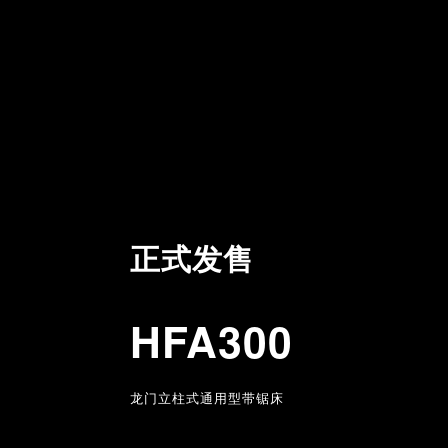
正式发售
搭载最新脉冲切削技术
实现高速·高精度·低噪音
约80年以上的切削经验，
HFA300
从双金属锯条到硬质合金锯条。
PCSAW-720
满足从普通材料到超难切削材料的
龙门立柱式通用型带锯床
一切锯切需求。
脉冲切削式高速数控带锯床